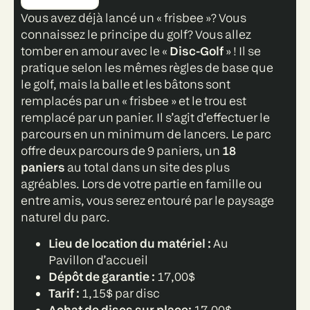
Vous avez déjà lancé un « frisbee »? Vous
connaissez le principe du golf? Vous allez
tomber en amour avec le «
Disc-Golf
» ! Il se
pratique selon les mêmes règles de base que
le golf, mais la balle et les bâtons sont
remplacés par un « frisbee » et le trou est
remplacé par un panier. Il s’agit d’effectuer le
parcours en un minimum de lancers. Le parc
offre deux parcours de 9 paniers, un
18
paniers
au total dans un site des plus
agréables. Lors de votre partie en famille ou
entre amis, vous serez entouré par le paysage
naturel du parc.
Lieu de location du matériel
:
Au
Pavillon d’accueil
Dépôt de garantie :
17,00$
Tarif :
1,15$ par disc
Achat de discs sur place:
17,00$