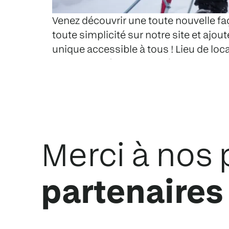
Venez découvrir une toute nouvelle faç
toute simplicité sur notre site et ajout
unique accessible à tous ! Lieu de locat
sans frais Pièce d’identité requise Co
Règlements pour la trottinette des ne
Merci à nos 
partenaires